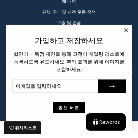
에 대한
단체 구매 및 사전 주문 정책
보증 및 반품
배송 정책
"닫
가입하고 저장하세요
서비스 약관
기
(esc)
할인이나 독점 제안을 통해 고객이 메일링 리스트에
자주 묻는 질문
등록하도록 유도하세요. 추가 효과를 위해 이미지를
로그인이 필요합니다
포함하세요.
가입하고 저장하세요
귀하의 계정에 로그인하여 위시리스트에 제품을
이
구
언
통
한국어
오스트레일리아 (AUD $)
메
독
추가하고 이전에 저장한 항목을 확인하세요.
어
화
일
하
로그인
을
다
© 2026 Keebz N Cables
입
옵션 버튼
력
Powered by Shopify
하
Rewards
세
위시리스트
요