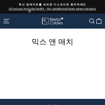
콘
최신 업데이트를 보려면 디스코드에 참여하세요
텐
US prices include tariffs - No additional fees when landed.
슬
츠
라
사이트 탐색
찾다
로
이
건
드
너
쇼
뛰
믹스 앤 매치
일
기
시
중
지